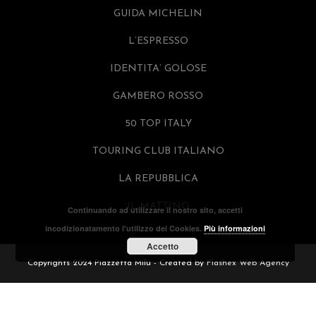
GUIDA MICHELIN
L’ESPRESSO
IDENTITA’ GOLOSE
GAMBERO ROSSO
50 TOP ITALY
TOURING CLUB ITALIANO
LA REPUBBLICA
IL MATTINO
Continuando ad utilizzare il nostro sito, accetti
incodizionatamento l'utilizzo dei Cookies.
Più informazioni
Accetto
Copyrights 2024 Piazzetta Milù - Created by
Flashex Web Agency