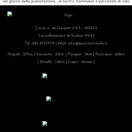
nel giorno della prenotazione, al nostro Sommelier o personale di sala
Corso a. de Gasperi n°23 – 80053
Castellammare di Stabia (NA)
Tel. 081 8715779 | Mail.
info@piazzettamilu.it
Napoli: 27km | Sorrento: 21km | Pompei: 5km | Positano: 28km
| Amalfi: 34km | Capri: 40min |