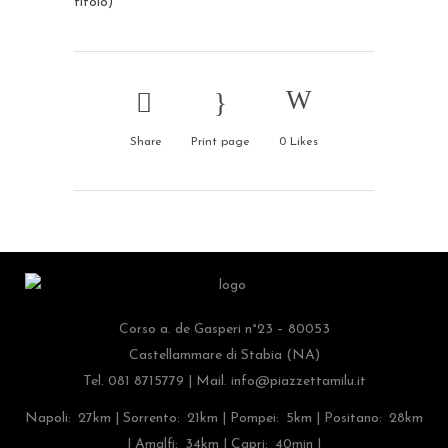
titolo)
Share
Print page
0
Likes
Corso a. de Gasperi n°23 – 80053
Castellammare di Stabia (NA)
Tel. 081 8715779 | Mail.
info@piazzettamilu.it
Napoli: 27km | Sorrento: 21km | Pompei: 5km | Positano: 28km
| Amalfi: 34km | Capri: 40min |