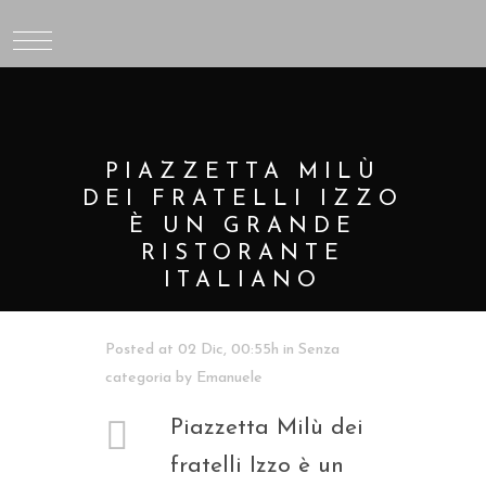
PIAZZETTA MILÙ
DEI FRATELLI IZZO
È UN GRANDE
RISTORANTE
ITALIANO
Posted at 02 Dic, 00:55h
in
Senza
categoria
by
Emanuele
Piazzetta Milù dei
fratelli Izzo è un