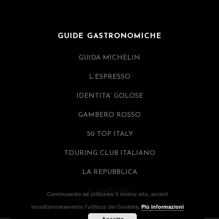
GUIDE GASTRONOMICHE
GUIDA MICHELIN
L’ESPRESSO
IDENTITA’ GOLOSE
GAMBERO ROSSO
50 TOP ITALY
TOURING CLUB ITALIANO
LA REPUBBLICA
IL MATTINO
Continuando ad utilizzare il nostro sito, accetti
incodizionatamento l'utilizzo dei Cookies.
Più informazioni